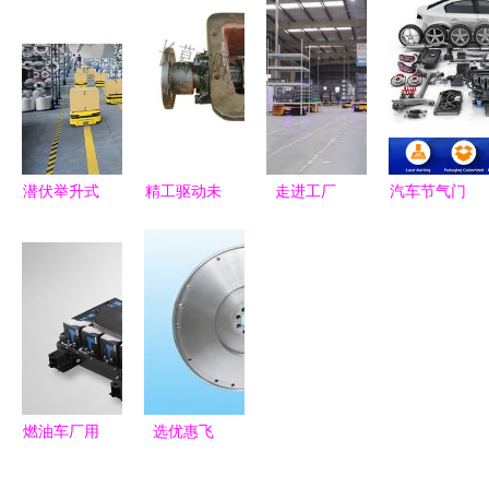
应 品质与
从宇通客车
度解析 从
现货双重保
制动鼓到农
工作原理到
障，引领汽
用车辆轮毂
适配检修要
车配件市场
的全景导读
点
新风向
潜伏举升式
精工驱动未
走进工厂
汽车节气门
AGV在汽车
来 长葛市
汽车零部件
车身供应商
零部件工厂
跃升汽车液
物流无人仓
核心技术与
的规划与应
压配件厂的
库揭秘，科
制造趋势解
用
品质之路
技震撼来袭
析
燃油车厂用
选优惠飞
10年告诉你
轮，认准易