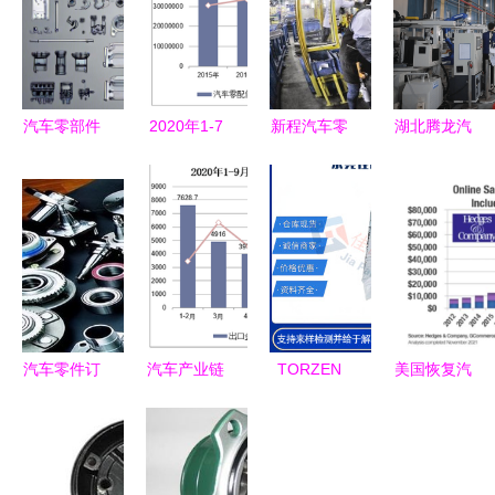
汽车零部件
2020年1-7
新程汽车零
湖北腾龙汽
与配件制造
月中国汽车
部件产量持
配 以创新
驱动汽车工
零配件出口
续攀升，助
为引擎，锻
业的核心力
概况 挑战
推汽车制造
造汽车零部
量
与机遇并存
产业升级
件产业硬核
实力
汽车零件订
汽车产业链
TORZEN
美国恢复汽
单井喷，出
重构下的零
PA66
车零配件关
口额激增背
部件企业
G2500HSL
税豁免 跨
后的全球抢
机遇、挑战
NC01 高性
境出口迎来