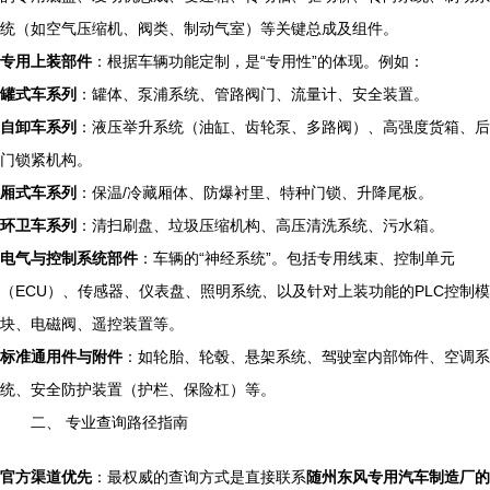
统（如空气压缩机、阀类、制动气室）等关键总成及组件。
专用上装部件
：根据车辆功能定制，是“专用性”的体现。例如：
罐式车系列
：罐体、泵浦系统、管路阀门、流量计、安全装置。
自卸车系列
：液压举升系统（油缸、齿轮泵、多路阀）、高强度货箱、后
门锁紧机构。
厢式车系列
：保温/冷藏厢体、防爆衬里、特种门锁、升降尾板。
环卫车系列
：清扫刷盘、垃圾压缩机构、高压清洗系统、污水箱。
电气与控制系统部件
：车辆的“神经系统”。包括专用线束、控制单元
（ECU）、传感器、仪表盘、照明系统、以及针对上装功能的PLC控制模
块、电磁阀、遥控装置等。
标准通用件与附件
：如轮胎、轮毂、悬架系统、驾驶室内部饰件、空调系
统、安全防护装置（护栏、保险杠）等。
二、 专业查询路径指南
官方渠道优先
：最权威的查询方式是直接联系
随州东风专用汽车制造厂的